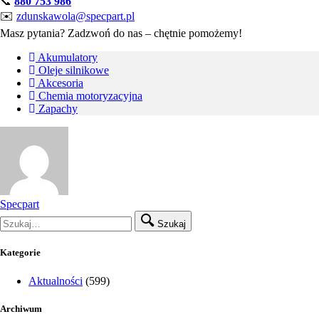
📞
880 753 986
✉️
zdunskawola@specpart.pl
Masz pytania? Zadzwoń do nas – chętnie pomożemy!
Akumulatory
Oleje silnikowe
Akcesoria
Chemia motoryzacyjna
Zapachy
Specpart
Szukaj
Kategorie
Aktualności
(599)
Archiwum