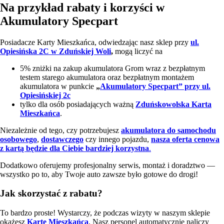
Na przykład rabaty i korzyści w
Akumulatory Specpart
Posiadacze Karty Mieszkańca, odwiedzając nasz sklep przy
ul.
Opiesińska 2C w Zduńskiej Woli
,
mogą liczyć na
5% zniżki na zakup akumulatora Grom wraz z bezpłatnym
testem starego akumulatora oraz bezpłatnym montażem
akumulatora w punkcie
„
Akumulatory Specpart” przy ul.
Opiesińskiej 2c
tylko dla osób posiadających ważną
Zduńskowolska Karta
Mieszkańca
.
Niezależnie od tego, czy potrzebujesz
akumulatora do samochodu
osobowego
,
dostawczego
czy innego pojazdu,
nasza oferta cenowa
z kartą będzie dla Ciebie bardziej korzystna
.
Dodatkowo oferujemy profesjonalny serwis, montaż i doradztwo —
wszystko po to, aby Twoje auto zawsze było gotowe do drogi!
Jak skorzystać z rabatu?
To bardzo proste! Wystarczy, że podczas wizyty w naszym sklepie
okażesz
Kartę Mieszkańca
. Nasz personel automatycznie naliczy