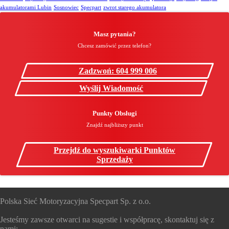
akumulatorami Lubin
Sosnowiec
Specpart
zwrot starego akumulatora
Masz pytania?
Chcesz zamówić przez telefon?
Zadzwoń: 604 999 006
Wyślij Wiadomość
Punkty Obsługi
Znajdź najbliższy punkt
Przejdź do wyszukiwarki Punktów
Sprzedaży
Polska Sieć Motoryzacyjna Specpart Sp. z o.o.
Jesteśmy zawsze otwarci na sugestie i współpracę, skontaktuj się z
nami: