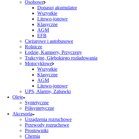
Osobowe
Dopasuj akumulator
Wszystkie
Litowo-jonowe
Klasyczne
AGM
EFB
Ciężarowe i autobusowe
Rolnicze
Łodzie, Kampery, Przyczepy
Trakcyjne, Głębokiego rozładowania
Motocyklowe
Wszystkie
Klasyczne
AGM
Litowo-jonowe
UPS, Alarmy, Zabawki
Oleje
Syntetyczne
Półsyntetyczne
Akcesoria
Urządzenia rozruchowe
Przewody rozruchowe
Prostowniki
Chemia