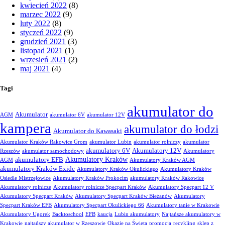
kwiecień 2022
(8)
marzec 2022
(9)
luty 2022
(8)
styczeń 2022
(9)
grudzień 2021
(3)
listopad 2021
(1)
wrzesień 2021
(2)
maj 2021
(4)
Tagi
akumulator do
Akumulator
AGM
akumulator 6V
akumulator 12V
kampera
akumulator do łodzi
Akumulator do Kawasaki
Akumulator Kraków Rakowice Grom
akumulator Lubin
akumulator rolniczy
akumulator
akumulatory 6V
Akumulatory 12V
Rzeszów
akumulator samochodowy
Akumulatory
Akumulatory Kraków
akumulatory EFB
AGM
Akumulatory Kraków AGM
akumulatory Kraków Exide
Akumulatory Kraków Okulickiego
Akumulatory Kraków
Osiedle Mistrzejowice
Akumulatory Kraków Prokocim
akumulatory Kraków Rakowice
Akumulatory rolnicze
Akumulatory rolnicze Specpart Kraków
Akumulatory Specpart 12 V
Akumulatory Specpart Kraków
Akumulatory Specpart Kraków Bieżanów
Akumulatory
Specpart Kraków EFB
Akumulatory Specpart Okulickiego 66
Akumulatory tanie w Krakowie
Akumulatory Ugorek
Backtoschool
EFB
kaucja
Lubin akumulatory
Najtańsze akumulatory w
Krakowie
najtańszy akumulator w Rzeszowie
Okazje na Święta
promocja
recykling
sklep z