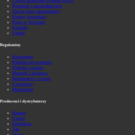
Często zadawane pytania (FAQ)
Poradnik o akumulatorach
Zużyte stare akumulatory
Punkty Sprzedaży
Praca w Specpart
Kontakt
Usługi
Regulaminy
Regulamin
Polityka prywatności
Polityka cookies
Płatność i dostawa
Reklamacje i zwroty
Gwarancja
Monitoring
Producenci i dystrybutorzy
Banner
Centra
Enerblock
Tab
Yuasa