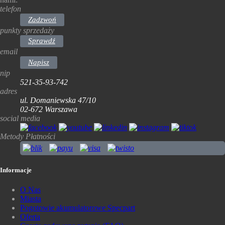
telefon
Zadzwoń
punkty sprzedaży
Sprawdź
email
Napisz
nip
521-35-93-742
adres
ul. Domaniewska 47/10
02-672 Warszawa
social media
Metody Płatności
Informacje
O Nas
Miasta
Pogotowie akumulatorowe Specpart
Oferta