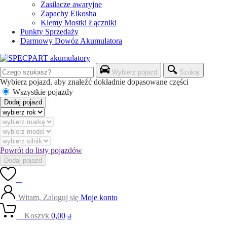
Zasilacze awaryjne
Zapachy Eikosha
Klemy Mostki Łączniki
Punkty Sprzedaży
Darmowy Dowóz Akumulatora
Wybierz pojazd
Szukaj
Wybierz pojazd, aby znaleźć dokładnie dopasowane części
Wszystkie pojazdy
Dodaj pojazd
Powrót do listy pojazdów
Dodaj pojazd
0
Witam, Zaloguj się
Moje konto
0
Koszyk
0,00
zł