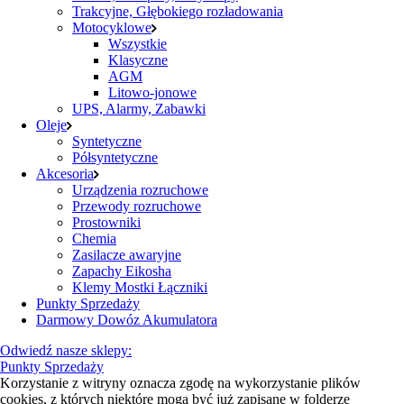
Trakcyjne, Głębokiego rozładowania
Motocyklowe
Wszystkie
Klasyczne
AGM
Litowo-jonowe
UPS, Alarmy, Zabawki
Oleje
Syntetyczne
Półsyntetyczne
Akcesoria
Urządzenia rozruchowe
Przewody rozruchowe
Prostowniki
Chemia
Zasilacze awaryjne
Zapachy Eikosha
Klemy Mostki Łączniki
Punkty Sprzedaży
Darmowy Dowóz Akumulatora
Odwiedź nasze sklepy:
Punkty Sprzedaży
Korzystanie z witryny oznacza zgodę na wykorzystanie plików
cookies, z których niektóre mogą być już zapisane w folderze