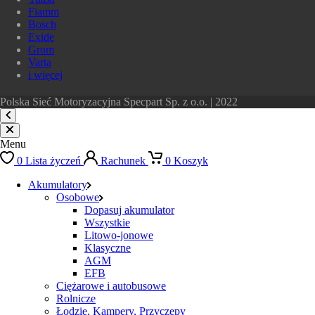
Fiamm
Bosch
Exide
Grom
Varta
i więcej
Polska Sieć Motoryzacyjna Specpart Sp. z o.o. | 2022
Menu
0
Lista życzeń
Rachunek
0
Koszyk
Akumulatory
Osobowe
Dopasuj akumulator
Wszystkie
Litowo-jonowe
Klasyczne
AGM
EFB
Ciężarowe i autobusowe
Rolnicze
Łodzie, Kampery, Przyczepy