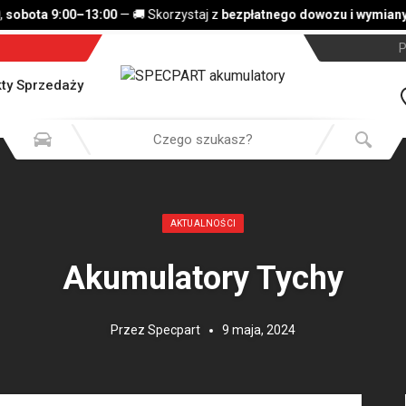
obota 9:00–13:00
— 🚚 Skorzystaj z
bezpłatnego dowozu i wymiany 
P
ty Sprzedaży
Opublikowany w:
AKTUALNOŚCI
Akumulatory Tychy
Przez
Specpart
9 maja, 2024