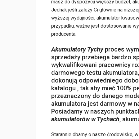
masz do dyspozycji większy budżet, a
Jednak jeśli zależy Ci głównie na niższ
wyższej wydajności, akumulator kwaso
przypadku, ważne jest dostosowanie wyb
producenta.
Akumulatory Tychy
proces wymi
sprzedaży przebiega bardzo sp
wykwalifikowani pracownicy r
darmowego testu akumulatora, 
dokonują odpowiedniego dob
katalogu , tak aby mieć 100% p
przeznaczony do danego model
akumulatora jest darmowy w n
Posiadamy w naszych punktac
akumulatorów w Tychach
, akum
Starannie dbamy o nasze środowisko, wi