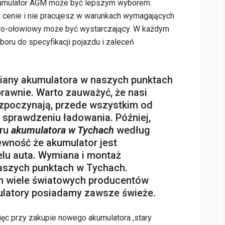
kumulator AGM może być lepszym wyborem.
ej cenie i nie pracujesz w warunkach wymagających
wo-ołowiowy może być wystarczający. W każdym
oru do specyfikacji pojazdu i zaleceń
any akumulatora w naszych punktach
rawnie. Warto zauważyć, że nasi
ozpoczynają, przede wszystkim od
sprawdzeniu ładowania. Później,
oru
akumulatora w Tychach
według
ewność że akumulator jest
u auta. Wymiana i montaż
aszych punktach w Tychach.
h wiele światowych producentów
ulatory posiadamy zawsze świeże.
ęc przy zakupie nowego akumulatora ,stary