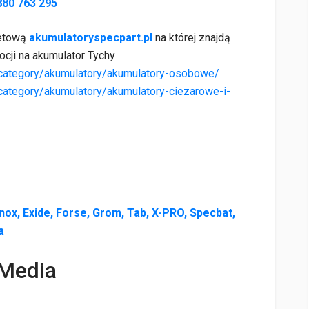
880 763 295
netową
akumulatoryspecpart.pl
na której znajdą
cji na akumulator Tychy
t-category/akumulatory/akumulatory-osobowe/
-category/akumulatory/akumulatory-ciezarowe-i-
nox, Exide, Forse, Grom, Tab, X-PRO, Specbat,
a
 Media