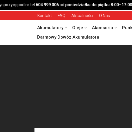
ozycji pod nr tel
604 999 006
od
poniedziałku do piątku 8:00–17:00
,
s
Kontakt
FAQ
Aktualności
O Nas
Akumulatory
Oleje
Akcesoria
Punk
Darmowy Dowóz Akumulatora