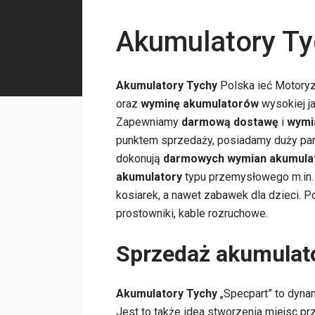
Akumulatory Ty
Akumulatory Tychy
Polska ieć Motoryza
oraz
wyminę akumulatorów
wysokiej j
Zapewniamy
darmową dostawę
i
wymi
punktem sprzedaży, posiadamy duży par
dokonują
darmowych wymian akumula
akumulatory
typu przemysłowego m.in. 
kosiarek, a nawet zabawek dla dzieci. 
prostowniki, kable rozruchowe.
Sprzedaż akumulat
Akumulatory Tychy
„Specpart” to dynam
Jest to także idea stworzenia miejsc pr