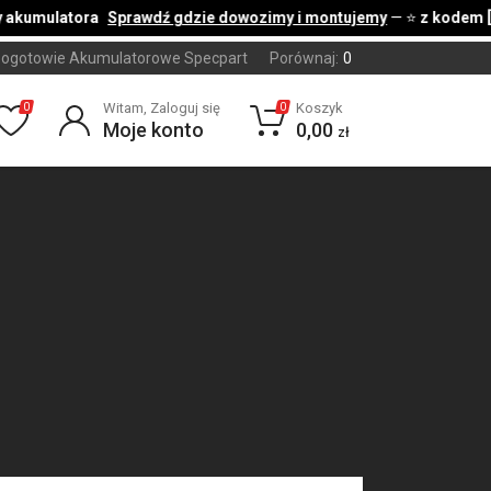
akumulatora
Sprawdź gdzie dowozimy i montujemy
— ⭐
z kodem [ C
ogotowie Akumulatorowe Specpart
Porównaj:
0
Witam, Zaloguj się
Koszyk
0
0
Moje konto
0,00
zł