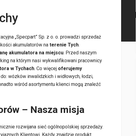
chy
cyjna „Specpart” Sp. z o. o. prowadzi sprzedaż
akości akumulatorów na
terenie Tych
.
anę akumulatora na miejscu
. Przed naszym
king na którym nasi wykwalifikowani pracownicy
tora w Tychach
. Co więcej
oferujemy
do: wózków inwalidzkich i widłowych, łodzi,
Ponadto wśród asortymentu klienci mogą znaleźć
orów – Nasza misja
icznie rozwijana sieć ogólnopolskiej sprzedaży.
zyjaznych Klientowi. Każdy znajdzie produkt