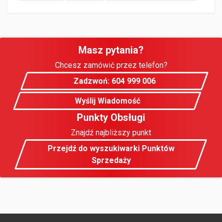
Masz pytania?
Chcesz zamówić przez telefon?
Zadzwoń: 604 999 006
Wyślij Wiadomość
Punkty Obsługi
Znajdź najbliższy punkt
Przejdź do wyszukiwarki Punktów
Sprzedaży