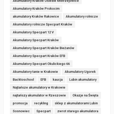
Akumulatory Kraków Osiedle Mistrzejowice
Akumulatory Kraków Prokocim
akumulatory Kraków Rakowice
Akumulatory rolnicze
Akumulatory rolnicze Specpart Kraków
Akumulatory Specpart 12 V
Akumulatory Specpart Kraków
Akumulatory Specpart Kraków Bieżanów
Akumulatory Specpart Kraków EFB
Akumulatory Specpart Okulickiego 66
Akumulatory tanie w Krakowie
Akumulatory Ugorek
Backtoschool
EFB
kaucja
Lubin akumulatory
Najtańsze akumulatory w Krakowie
najtańszy akumulator w Rzeszowie
Okazje na Święta
promocja
recykling
sklep z akumulatorami Lubin
Sosnowiec
Specpart
zwrot starego akumulatora