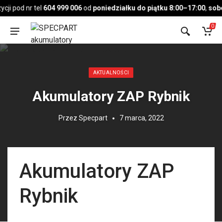
Pojazd
ji pod nr tel
604 999 006
od
poniedziałku do piątku 8:00–17:00
,
sobot
0
Opublikowany w:
AKTUALNOŚCI
Akumulatory ZAP Rybnik
Przez
Specpart
7 marca, 2022
Akumulatory ZAP
Rybnik