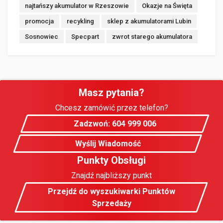
najtańszy akumulator w Rzeszowie
Okazje na Święta
promocja
recykling
sklep z akumulatorami Lubin
Sosnowiec
Specpart
zwrot starego akumulatora
Masz pytania?
Chcesz zamówić przez telefon?
Zadzwoń: 604 999 006
Wyślij Wiadomość
Punkty Obsługi
Znajdź najbliższy punkt
Przejdź do wyszukiwarki Punktów
Sprzedaży