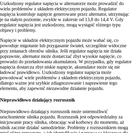
Uszkodzony regulator napięcia w alternatorze może prowadzić do
wielu problemów z układem elektrycznym pojazdu. Regulator
napięcia kontroluje napięcie generowane przez alternator, utrzymując
je na stałym poziomie, zwykle w zakresie od 13,8 do 14,4 V. Gdy
regulator napięcia jest uszkodzony, mogą wystąpić różnego typu
objawy i problemy.
Napięcie w układzie elektrycznym pojazdu może wahać się, co
powoduje migotanie lub przygasanie świateł, szczególnie widoczne
przy zmianach obrotów silnika. Jeśli regulator napięcia nie działa
poprawnie, alternator może dostarczać zbyt wysokie napięcie, co
prowadzi do przeładowania akumulatora. W przypadku, gdy regulator
napięcia dostarcza zbyt niskie napięcie, akumulator może się nie
ładować prawidłowo. Uszkodzony regulator napięcia może
powodować wiele problemów z układem elektrycznym pojazdu,
dlatego ważne jest szybkie zdiagnozowanie i naprawienie tego
elementu, aby zapewnić niezawodne działanie pojazdu.
Nieprawidłowo działający rozrusznik
Nieprawidłowo działający rozrusznik może uniemożliwić
uruchomienie silnika pojazdu. Rozrusznik jest odpowiedzialny za
inicjowanie pracy silnika, obracając wał korbowy do momentu, aż
silnik zacznie działać samodzielnie. Problemy z rozrusznikiem mogą
mieć różne przyczyny, a ich identyfikacja i naprawa są kluczowe dla