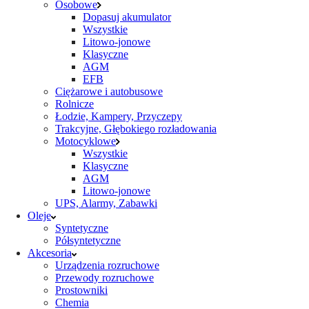
Osobowe
Dopasuj akumulator
Wszystkie
Litowo-jonowe
Klasyczne
AGM
EFB
Ciężarowe i autobusowe
Rolnicze
Łodzie, Kampery, Przyczepy
Trakcyjne, Głębokiego rozładowania
Motocyklowe
Wszystkie
Klasyczne
AGM
Litowo-jonowe
UPS, Alarmy, Zabawki
Oleje
Syntetyczne
Półsyntetyczne
Akcesoria
Urządzenia rozruchowe
Przewody rozruchowe
Prostowniki
Chemia