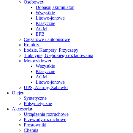
Osobowe
Dopasuj akumulator
Wszystkie
Litowo-jonowe
Klasyczne
AGM
EFB
Ciężarowe i autobusowe
Rolnicze
Łodzie, Kampery, Przyczepy
Trakcyjne, Głębokiego rozładowania
Motocyklowe
Wszystkie
Klasyczne
AGM
Litowo-jonowe
UPS, Alarmy, Zabawki
Oleje
Syntetyczne
Półsyntetyczne
Akcesoria
Urządzenia rozruchowe
Przewody rozruchowe
Prostowniki
Chemia