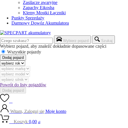
Zasilacze awaryjne
Zapachy Eikosha
Klemy Mostki Łączniki
Punkty Sprzedaży
Darmowy Dowóz Akumulatora
Wybierz pojazd
Szukaj
Wybierz pojazd, aby znaleźć dokładnie dopasowane części
Wszystkie pojazdy
Dodaj pojazd
Powrót do listy pojazdów
Dodaj pojazd
0
Witam, Zaloguj się
Moje konto
0
Koszyk
0,00
zł