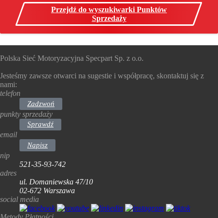
Przejdź do wyszukiwarki Punktów
Sprzedaży
Polska Sieć Motoryzacyjna Specpart Sp. z o.o.
Jesteśmy zawsze otwarci na sugestie i współpracę, skontaktuj się z
nami:
telefon
Zadzwoń
punkty sprzedaży
Sprawdź
email
Napisz
nip
521-35-93-742
adres
ul. Domaniewska 47/10
02-672 Warszawa
social media
Metody Płatności