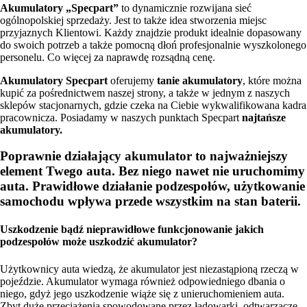
Akumulatory „Specpart”
to dynamicznie rozwijana sieć
ogólnopolskiej sprzedaży. Jest to także idea stworzenia miejsc
przyjaznych Klientowi. Każdy znajdzie produkt idealnie dopasowany
do swoich potrzeb a także pomocną dłoń profesjonalnie wyszkolonego
personelu. Co więcej za naprawdę rozsądną cenę.
Akumulatory Specpart
oferujemy
tanie akumulatory
, które można
kupić za pośrednictwem naszej strony, a także w jednym z naszych
sklepów stacjonarnych, gdzie czeka na Ciebie wykwalifikowana kadra
pracownicza. Posiadamy w naszych punktach Specpart
najtańsze
akumulatory.
Poprawnie działający akumulator to najważniejszy
element Twego auta. Bez niego nawet nie uruchomimy
auta. Prawidłowe działanie podzespołów, użytkowanie
samochodu wpływa przede wszystkim na stan baterii.
Uszkodzenie bądź nieprawidłowe funkcjonowanie jakich
podzespołów może uszkodzić akumulator?
Użytkownicy auta wiedzą, że akumulator jest niezastąpioną rzeczą w
pojeździe. Akumulator wymaga również odpowiedniego dbania o
niego, gdyż jego uszkodzenie wiąże się z unieruchomieniem auta.
Zbyt duże przeciążenia spowodowane przez ładowarki, odtwarzacze