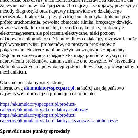
zapewnienia sprawności pojazdu. Oto najczęstsze objawy, przyczyny i
metody diagnostyki oraz naprawy nieprawidłowo działającego
rozrusznika: brak reakcji przy przekręceniu kluczyka, klikanie przy
próbie uruchomienia, powolne obracanie silnika, brzęczący dźwięk,
zużyte szczotki lub komutator, uszkodzony bendiks, problemy z
elektromagnesem, złe połączenia elektryczne, niski poziom
naładowania akumulatora. Nieprawidłowo działający rozrusznik może
być wynikiem wielu problemów, od prostych problemów z
połączeniami elektrycznymi po zużyte wewnętrzne komponenty.
Regularna konserwacja i diagnostyka mogą pomóc w wykryciu i
naprawieniu problemów, zanim staną się one poważne. W przypadku
skomplikowanych napraw najlepiej skonsultować się z profesjonalnym
mechanikiem.
Obecnie posiadamy naszą stronę
internetową
akumulatoryspecpart.pl
na której znajdą państwo
najświeższe informacje o promocji na akumulator
https://akumulatoryspecpart.pl/product-
category/akumulatory/akumulatory-osobowe/
https://akumulatoryspecpart.pl/product-
category/akumulatory/akumulatory-ciezarowe-i-autobusowe/
Sprawdź nasze punkty sprzedaży