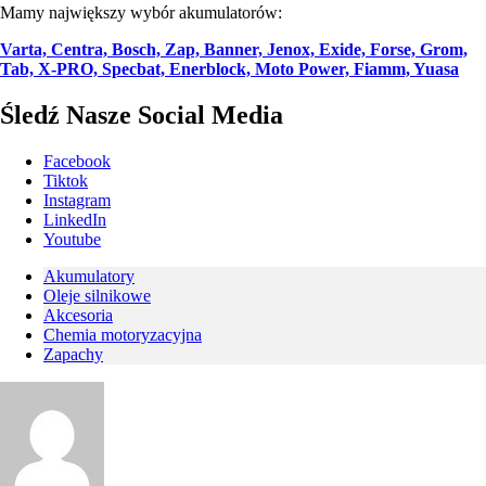
Mamy największy wybór akumulatorów:
Varta, Centra, Bosch, Zap, Banner, Jenox, Exide, Forse, Grom,
Tab, X-PRO, Specbat, Enerblock, Moto Power, Fiamm, Yuasa
Śledź Nasze Social Media
Facebook
Tiktok
Instagram
LinkedIn
Youtube
Akumulatory
Oleje silnikowe
Akcesoria
Chemia motoryzacyjna
Zapachy