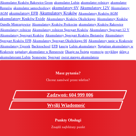
Akumulator Kraków Rakowice Grom
akumulator Lubin
akumulator rolniczy
akumulator
akumulatory 6V
Akumulatory 12V
Rzeszów
akumulator samochodowy
Akumulatory
Akumulatory Kraków
akumulatory EFB
AGM
Akumulatory Kraków AGM
akumulatory Kraków Exide
Akumulatory Kraków Okulickiego
Akumulatory Kraków
Osiedle Mistrzejowice
Akumulatory Kraków Prokocim
akumulatory Kraków Rakowice
Akumulatory rolnicze
Akumulatory rolnicze Specpart Kraków
Akumulatory Specpart 12 V
Akumulatory Specpart Kraków
Akumulatory Specpart Kraków Bieżanów
Akumulatory
Specpart Kraków EFB
Akumulatory Specpart Okulickiego 66
Akumulatory tanie w Krakowie
Akumulatory Ugorek
Backtoschool
EFB
kaucja
Lubin akumulatory
Najtańsze akumulatory w
Krakowie
najtańszy akumulator w Rzeszowie
Okazje na Święta
promocja
recykling
sklep z
akumulatorami Lubin
Sosnowiec
Specpart
zwrot starego akumulatora
Masz pytania?
Chcesz zamówić przez telefon?
Zadzwoń: 604 999 006
Wyślij Wiadomość
Punkty Obsługi
Znajdź najbliższy punkt