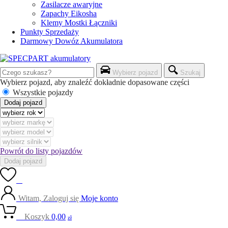
Zasilacze awaryjne
Zapachy Eikosha
Klemy Mostki Łączniki
Punkty Sprzedaży
Darmowy Dowóz Akumulatora
Wybierz pojazd
Szukaj
Wybierz pojazd, aby znaleźć dokładnie dopasowane części
Wszystkie pojazdy
Dodaj pojazd
Powrót do listy pojazdów
Dodaj pojazd
0
Witam, Zaloguj się
Moje konto
0
Koszyk
0,00
zł