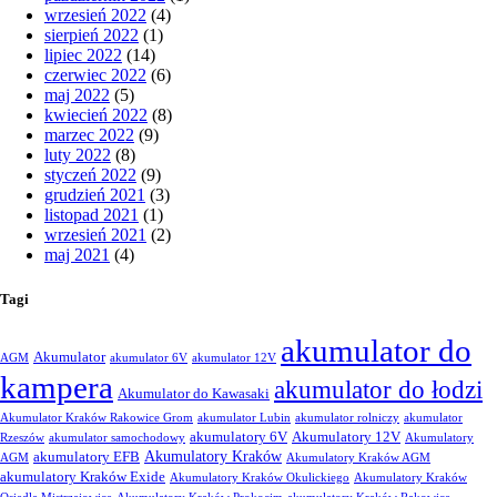
wrzesień 2022
(4)
sierpień 2022
(1)
lipiec 2022
(14)
czerwiec 2022
(6)
maj 2022
(5)
kwiecień 2022
(8)
marzec 2022
(9)
luty 2022
(8)
styczeń 2022
(9)
grudzień 2021
(3)
listopad 2021
(1)
wrzesień 2021
(2)
maj 2021
(4)
Tagi
akumulator do
Akumulator
AGM
akumulator 6V
akumulator 12V
kampera
akumulator do łodzi
Akumulator do Kawasaki
Akumulator Kraków Rakowice Grom
akumulator Lubin
akumulator rolniczy
akumulator
akumulatory 6V
Akumulatory 12V
Rzeszów
akumulator samochodowy
Akumulatory
Akumulatory Kraków
akumulatory EFB
AGM
Akumulatory Kraków AGM
akumulatory Kraków Exide
Akumulatory Kraków Okulickiego
Akumulatory Kraków