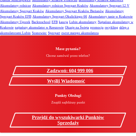
Osiedle Mistrzejowice
Akumulatory Kraków Prokocim
akumulatory Kraków Rakowice
Akumulatory rolnicze
Akumulatory rolnicze Specpart Kraków
Akumulatory Specpart 12 V
Akumulatory Specpart Kraków
Akumulatory Specpart Kraków Bieżanów
Akumulatory
Specpart Kraków EFB
Akumulatory Specpart Okulickiego 66
Akumulatory tanie w Krakowie
Akumulatory Ugorek
Backtoschool
EFB
kaucja
Lubin akumulatory
Najtańsze akumulatory w
Krakowie
najtańszy akumulator w Rzeszowie
Okazje na Święta
promocja
recykling
sklep z
akumulatorami Lubin
Sosnowiec
Specpart
zwrot starego akumulatora
Masz pytania?
Chcesz zamówić przez telefon?
Zadzwoń: 604 999 006
Wyślij Wiadomość
Punkty Obsługi
Znajdź najbliższy punkt
Przejdź do wyszukiwarki Punktów
Sprzedaży