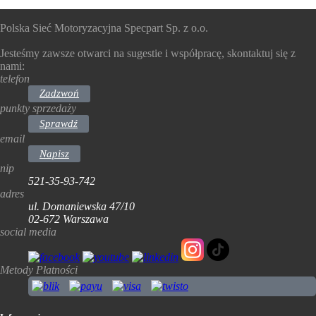
Polska Sieć Motoryzacyjna Specpart Sp. z o.o.
Jesteśmy zawsze otwarci na sugestie i współpracę, skontaktuj się z
nami:
telefon
Zadzwoń
punkty sprzedaży
Sprawdź
email
Napisz
nip
521-35-93-742
adres
ul. Domaniewska 47/10
02-672 Warszawa
social media
Metody Płatności