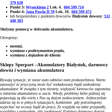
379 628
Punkt 3:
Wysockiego 2
Lok. 4
,
604 599 714
Punkt 4:
Jana Pawła II 59
Lok. 10
,
604 599 472
lub bezpośrednio z punktem dowozów
Białystok dowozy
:
532
440 383
Służymy pomocą w dobraniu akumulatora.
Oferujemy:
montaż,
wymiana z podtrzymaniem prądu,
wymiana z dojazdem do klienta
Sklepy Specpart –Akumulatory Białystok, darmowy
dowóz i wymiana akumulatora
Bywają sytuacje, że nasze auto odmówi nam posłuszeństwa. Warto
zauważyć że przyczyną może być rozładowany bądź uszkodzony
akumulator. W związku z tym niestety, większość kierowców zapomina
o istnieniu akumulatora w aucie. Wtedy, problemy które później się
pojawiają są dla wielu z Nas są dużym zaskoczeniem. Jednocześnie
zdarza się to w pilnych sytuacjach, konkretnie gdy potrzebujemy
wyjechać na wczasy bądź do pracy. Ze względu na takie przypadki,
wyszliśmy z pomysłem, aby zaoferować Państwu darmowy dojazd