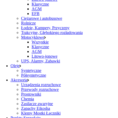
Klasyczne
AGM
EFB
Ciężarowe i autobusowe
Rolnicze
Łodzie, Kampery, Przyczepy
Trakcyjne, Głębokiego rozładowania
Motocyklowe
Wszystkie
Klasyczne
AGM
Litowo-jonowe
UPS, Alarmy, Zabawki
Oleje
Syntetyczne
Półsyntetyczne
Akcesoria
Urządzenia rozruchowe
Przewody rozruchowe
Prostowniki
Chemia
Zasilacze awaryjne
Zapachy Eikosha
Klemy Mostki Łączniki
Punkty Sprzedaży