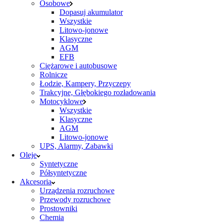
Osobowe
Dopasuj akumulator
Wszystkie
Litowo-jonowe
Klasyczne
AGM
EFB
Ciężarowe i autobusowe
Rolnicze
Łodzie, Kampery, Przyczepy
Trakcyjne, Głębokiego rozładowania
Motocyklowe
Wszystkie
Klasyczne
AGM
Litowo-jonowe
UPS, Alarmy, Zabawki
Oleje
Syntetyczne
Półsyntetyczne
Akcesoria
Urządzenia rozruchowe
Przewody rozruchowe
Prostowniki
Chemia