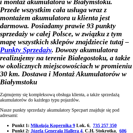
i montaż akumulatora w Białymstoku.
Przede wszystkim cała usługa wraz z
montażem akumulatora u klienta jest
darmowa. Posiadamy prawie 93 punkty
sprzedaży w całej Polsce, w związku z tym
mapę wszystkich sklepów znajdziecie tutaj –
Punkty Sprzedaży
. Dowozy akumulatora
realizujemy na terenie Białegostoku, a także
w okolicznych miejscowościach w promieniu
30 km.
Dostawa i Montaż Akumulatorów w
Białymstoku
Zajmujemy się kompleksową obsługa klienta, a także sprzedażą
akumulatorów do każdego typu pojazdów.
Nasze punkty sprzedaży akumulatory Specpart znajduje się pod
adresami:
Punkt 1:
Mikołaja Kopernika 9
Lok. 6
,
735 257 350
Punkt 2:
Józefa Generała Hallera 4
,
C.H. Stokrotka
,
606