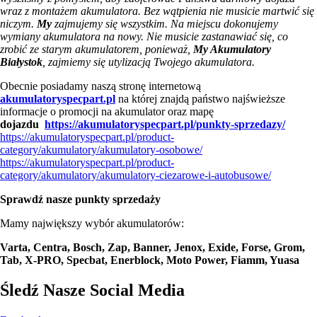
wraz z montażem akumulatora. Bez wątpienia nie musicie martwić się
niczym.
My
zajmujemy się wszystkim. Na miejscu dokonujemy
wymiany akumulatora na nowy. Nie musicie zastanawiać się, co
zrobić ze starym akumulatorem, ponieważ,
My Akumulatory
Białystok
, zajmiemy się utylizacją Twojego akumulatora.
Obecnie posiadamy naszą stronę internetową
akumulatoryspecpart.pl
na której znajdą państwo najświeższe
informacje o promocji na akumulator oraz mapę
dojazdu
https://akumulatoryspecpart.pl/punkty-sprzedazy/
https://akumulatoryspecpart.pl/product-
category/akumulatory/akumulatory-osobowe/
https://akumulatoryspecpart.pl/product-
category/akumulatory/akumulatory-ciezarowe-i-autobusowe/
Sprawdź nasze punkty sprzedaży
Mamy największy wybór akumulatorów:
Varta, Centra, Bosch, Zap, Banner, Jenox, Exide, Forse, Grom,
Tab, X-PRO, Specbat, Enerblock, Moto Power, Fiamm, Yuasa
Śledź Nasze Social Media