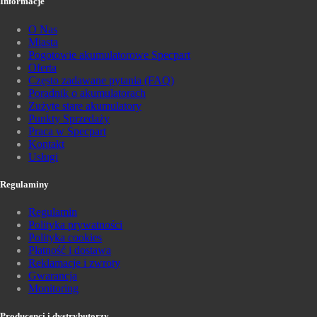
Informacje
O Nas
Miasta
Pogotowie akumulatorowe Specpart
Oferta
Często zadawane pytania (FAQ)
Poradnik o akumulatorach
Zużyte stare akumulatory
Punkty Sprzedaży
Praca w Specpart
Kontakt
Usługi
Regulaminy
Regulamin
Polityka prywatności
Polityka cookies
Płatność i dostawa
Reklamacje i zwroty
Gwarancja
Monitoring
Producenci i dystrybutorzy