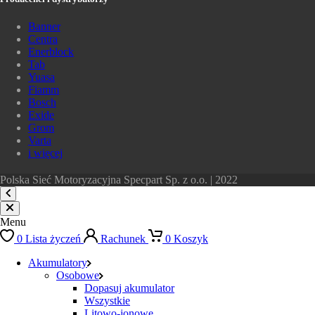
Banner
Centra
Enerblock
Tab
Yuasa
Fiamm
Bosch
Exide
Grom
Varta
i więcej
Polska Sieć Motoryzacyjna Specpart Sp. z o.o. | 2022
Menu
0
Lista życzeń
Rachunek
0
Koszyk
Akumulatory
Osobowe
Dopasuj akumulator
Wszystkie
Litowo-jonowe