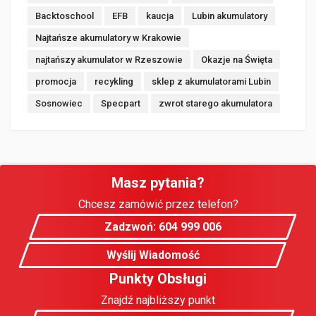
Backtoschool
EFB
kaucja
Lubin akumulatory
Najtańsze akumulatory w Krakowie
najtańszy akumulator w Rzeszowie
Okazje na Święta
promocja
recykling
sklep z akumulatorami Lubin
Sosnowiec
Specpart
zwrot starego akumulatora
Masz pytania?
Chcesz zamówić przez telefon?
Zadzwoń: 604 999 006
Wyślij Wiadomość
Punkty Obsługi
Znajdź najbliższy punkt