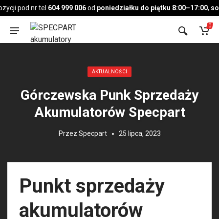
Pojazd
cji pod nr tel
604 999 006
od
poniedziałku do piątku 8:00–17:00
,
sob
0
Opublikowany w:
AKTUALNOŚCI
Górczewska Punk Sprzedaży
Akumulatorów Specpart
Przez
Specpart
25 lipca, 2023
Punkt sprzedaży
akumulatorów