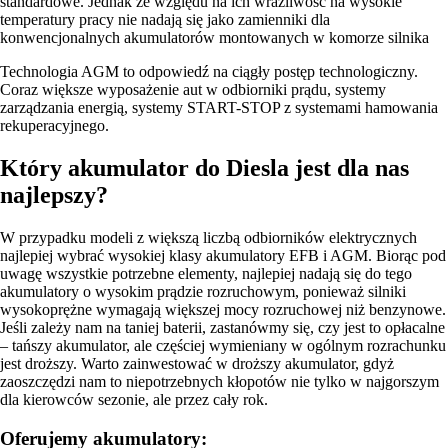
standardowe. Jednak ze względu na ich wrażliwość na wysokie
temperatury pracy nie nadają się jako zamienniki dla
konwencjonalnych akumulatorów montowanych w komorze silnika
Technologia AGM to odpowiedź na ciągły postęp technologiczny.
Coraz większe wyposażenie aut w odbiorniki prądu, systemy
zarządzania energią, systemy START-STOP z systemami hamowania
rekuperacyjnego.
Który akumulator do Diesla jest dla nas
najlepszy?
W przypadku modeli z większą liczbą odbiorników elektrycznych
najlepiej wybrać wysokiej klasy akumulatory EFB i AGM. Biorąc pod
uwagę wszystkie potrzebne elementy, najlepiej nadają się do tego
akumulatory o wysokim prądzie rozruchowym, ponieważ silniki
wysokoprężne wymagają większej mocy rozruchowej niż benzynowe.
Jeśli zależy nam na taniej baterii, zastanówmy się, czy jest to opłacalne
– tańszy akumulator, ale częściej wymieniany w ogólnym rozrachunku
jest droższy. Warto zainwestować w droższy akumulator, gdyż
zaoszczędzi nam to niepotrzebnych kłopotów nie tylko w najgorszym
dla kierowców sezonie, ale przez cały rok.
Oferujemy akumulatory: