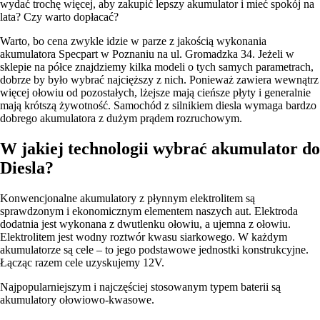
wydać trochę więcej, aby zakupić lepszy akumulator i mieć spokój na
lata? Czy warto dopłacać?
Warto, bo cena zwykle idzie w parze z jakością wykonania
akumulatora Specpart w Poznaniu na ul. Gromadzka 34. Jeżeli w
sklepie na półce znajdziemy kilka modeli o tych samych parametrach,
dobrze by było wybrać najcięższy z nich. Ponieważ zawiera wewnątrz
więcej ołowiu od pozostałych, lżejsze mają cieńsze płyty i generalnie
mają krótszą żywotność. Samochód z silnikiem diesla wymaga bardzo
dobrego akumulatora z dużym prądem rozruchowym.
W jakiej technologii wybrać akumulator do
Diesla?
Konwencjonalne akumulatory z płynnym elektrolitem są
sprawdzonym i ekonomicznym elementem naszych aut. Elektroda
dodatnia jest wykonana z dwutlenku ołowiu, a ujemna z ołowiu.
Elektrolitem jest wodny roztwór kwasu siarkowego. W każdym
akumulatorze są cele – to jego podstawowe jednostki konstrukcyjne.
Łącząc razem cele uzyskujemy 12V.
Najpopularniejszym i najczęściej stosowanym typem baterii są
akumulatory ołowiowo-kwasowe.