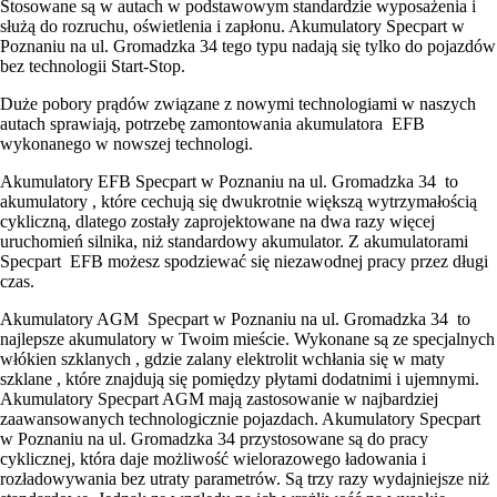
Stosowane są w autach w podstawowym standardzie wyposażenia i
służą do rozruchu, oświetlenia i zapłonu. Akumulatory Specpart w
Poznaniu na ul. Gromadzka 34 tego typu nadają się tylko do pojazdów
bez technologii Start-Stop.
Duże pobory prądów związane z nowymi technologiami w naszych
autach sprawiają, potrzebę zamontowania akumulatora EFB
wykonanego w nowszej technologi.
Akumulatory EFB Specpart w Poznaniu na ul. Gromadzka 34 to
akumulatory , które cechują się dwukrotnie większą wytrzymałością
cykliczną, dlatego zostały zaprojektowane na dwa razy więcej
uruchomień silnika, niż standardowy akumulator. Z akumulatorami
Specpart EFB możesz spodziewać się niezawodnej pracy przez długi
czas.
Akumulatory AGM Specpart w Poznaniu na ul. Gromadzka 34 to
najlepsze akumulatory w Twoim mieście. Wykonane są ze specjalnych
włókien szklanych , gdzie zalany elektrolit wchłania się w maty
szklane , które znajdują się pomiędzy płytami dodatnimi i ujemnymi.
Akumulatory Specpart AGM mają zastosowanie w najbardziej
zaawansowanych technologicznie pojazdach. Akumulatory Specpart
w Poznaniu na ul. Gromadzka 34 przystosowane są do pracy
cyklicznej, która daje możliwość wielorazowego ładowania i
rozładowywania bez utraty parametrów. Są trzy razy wydajniejsze niż