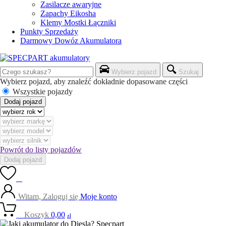
Zasilacze awaryjne
Zapachy Eikosha
Klemy Mostki Łączniki
Punkty Sprzedaży
Darmowy Dowóz Akumulatora
Wybierz pojazd
Szukaj
Wybierz pojazd, aby znaleźć dokładnie dopasowane części
Wszystkie pojazdy
Dodaj pojazd
Powrót do listy pojazdów
Dodaj pojazd
0
Witam, Zaloguj się
Moje konto
0
Koszyk
0,00
zł