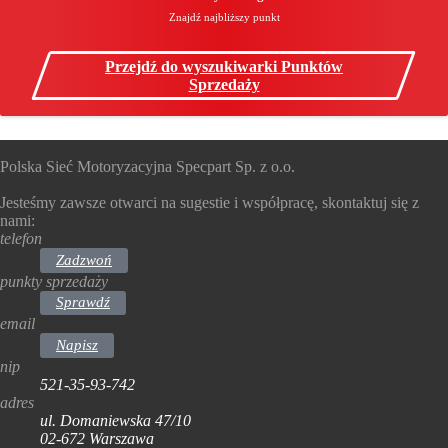
Znajdź najbliższy punkt
Przejdź do wyszukiwarki Punktów
Sprzedaży
Polska Sieć Motoryzacyjna Specpart Sp. z o.o.
Jesteśmy zawsze otwarci na sugestie i współpracę, skontaktuj się z
nami:
telefon
Zadzwoń
punkty sprzedaży
Sprawdź
email
Napisz
nip
521-35-93-742
adres
ul. Domaniewska 47/10
02-672 Warszawa