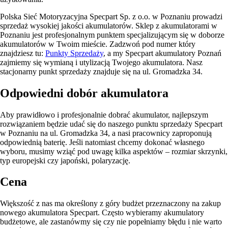
Polska Sieć Motoryzacyjna Specpart Sp. z o.o. w Poznaniu prowadzi
sprzedaż wysokiej jakości akumulatorów. Sklep z akumulatorami w
Poznaniu jest profesjonalnym punktem specjalizującym się w doborze
akumulatorów w Twoim mieście. Zadzwoń pod numer który
znajdziesz tu:
Punkty Sprzedaży
, a my Specpart akumulatory Poznań
zajmiemy się wymianą i utylizacją Twojego akumulatora. Nasz
stacjonarny punkt sprzedaży znajduje się na ul. Gromadzka 34.
Odpowiedni dobór akumulatora
Aby prawidłowo i profesjonalnie dobrać akumulator, najlepszym
rozwiązaniem będzie udać się do naszego punktu sprzedaży Specpart
w Poznaniu na ul. Gromadzka 34, a nasi pracownicy zaproponują
odpowiednią baterię. Jeśli natomiast chcemy dokonać własnego
wyboru, musimy wziąć pod uwagę kilka aspektów – rozmiar skrzynki,
typ europejski czy japoński, polaryzację.
Cena
Większość z nas ma określony z góry budżet przeznaczony na zakup
nowego akumulatora Specpart. Często wybieramy akumulatory
budżetowe, ale zastanówmy się czy nie popełniamy błędu i nie warto