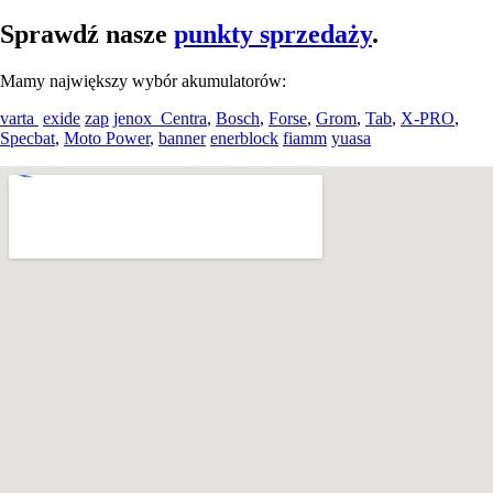
Sprawdź nasze
punkty sprzedaży
.
Mamy największy wybór akumulatorów:
varta
exide
zap
jenox
Centra
,
Bosch
,
Forse
,
Grom
,
Tab
,
X-PRO
,
Specbat
,
Moto Power
,
banner
enerblock
fiamm
yuasa