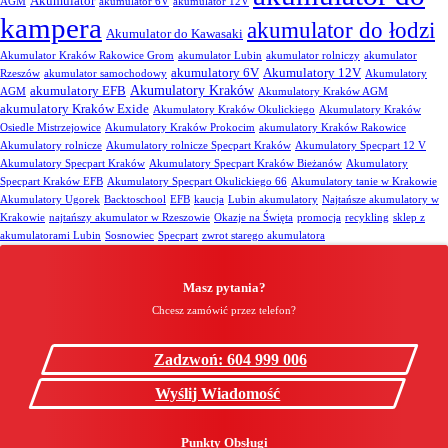
Akumulator
AGM
akumulator 6V
akumulator 12V
kampera
akumulator do łodzi
Akumulator do Kawasaki
Akumulator Kraków Rakowice Grom
akumulator Lubin
akumulator rolniczy
akumulator
akumulatory 6V
Akumulatory 12V
Rzeszów
akumulator samochodowy
Akumulatory
Akumulatory Kraków
akumulatory EFB
AGM
Akumulatory Kraków AGM
akumulatory Kraków Exide
Akumulatory Kraków Okulickiego
Akumulatory Kraków
Osiedle Mistrzejowice
Akumulatory Kraków Prokocim
akumulatory Kraków Rakowice
Akumulatory rolnicze
Akumulatory rolnicze Specpart Kraków
Akumulatory Specpart 12 V
Akumulatory Specpart Kraków
Akumulatory Specpart Kraków Bieżanów
Akumulatory
Specpart Kraków EFB
Akumulatory Specpart Okulickiego 66
Akumulatory tanie w Krakowie
Akumulatory Ugorek
Backtoschool
EFB
kaucja
Lubin akumulatory
Najtańsze akumulatory w
Krakowie
najtańszy akumulator w Rzeszowie
Okazje na Święta
promocja
recykling
sklep z
akumulatorami Lubin
Sosnowiec
Specpart
zwrot starego akumulatora
Masz pytania?
Chcesz zamówić przez telefon?
Zadzwoń: 604 999 006
Wyślij Wiadomość
Punkty Obsługi