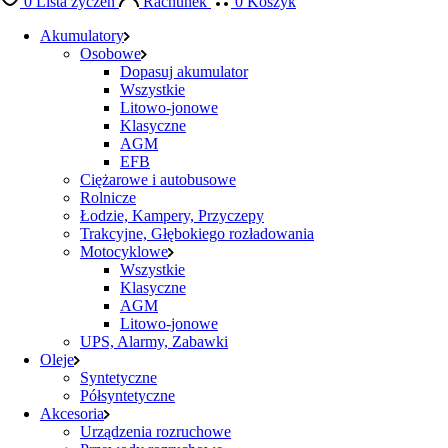
0
Lista życzeń
Rachunek
0
Koszyk
Akumulatory
Osobowe
Dopasuj akumulator
Wszystkie
Litowo-jonowe
Klasyczne
AGM
EFB
Ciężarowe i autobusowe
Rolnicze
Łodzie, Kampery, Przyczepy
Trakcyjne, Głębokiego rozładowania
Motocyklowe
Wszystkie
Klasyczne
AGM
Litowo-jonowe
UPS, Alarmy, Zabawki
Oleje
Syntetyczne
Półsyntetyczne
Akcesoria
Urządzenia rozruchowe