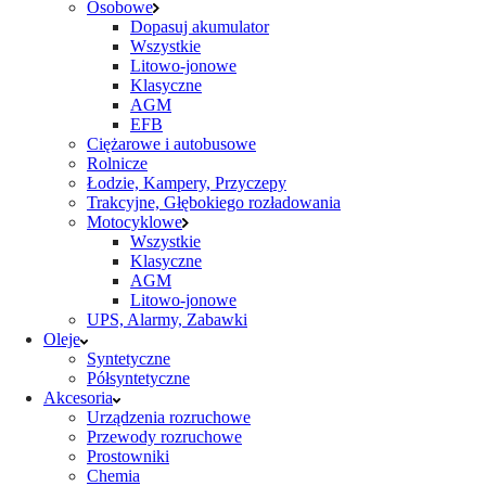
Osobowe
Dopasuj akumulator
Wszystkie
Litowo-jonowe
Klasyczne
AGM
EFB
Ciężarowe i autobusowe
Rolnicze
Łodzie, Kampery, Przyczepy
Trakcyjne, Głębokiego rozładowania
Motocyklowe
Wszystkie
Klasyczne
AGM
Litowo-jonowe
UPS, Alarmy, Zabawki
Oleje
Syntetyczne
Półsyntetyczne
Akcesoria
Urządzenia rozruchowe
Przewody rozruchowe
Prostowniki
Chemia