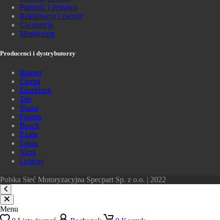
Płatność i dostawa
Reklamacje i zwroty
Gwarancja
Monitoring
Producenci i dystrybutorzy
Banner
Centra
Enerblock
Tab
Yuasa
Fiamm
Bosch
Exide
Grom
Varta
i więcej
Polska Sieć Motoryzacyjna Specpart Sp. z o.o. | 2022
Menu