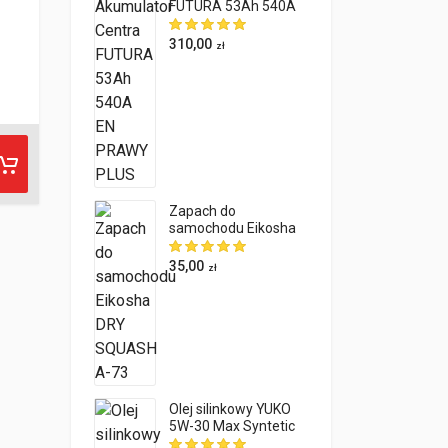
FUTURA 53Ah 540A
EN PRAWY PLUS
SKU:
AK-77-CE-FU-P
SKU:
AK-70-GL-B
310,00
zł
Akumulator Centra FUTURA
Akumulator G
77Ah 760A PRAWY PLUS
START&STOP
1 recenzja
oceny klienta
ocen klientów
Czytaj
440,00
580,00
zł
zł
dalej
Zapach do
samochodu Eikosha
DRY SQUASH A-73
35,00
zł
Olej silinkowy YUKO
5W-30 Max Syntetic
A&A 4L