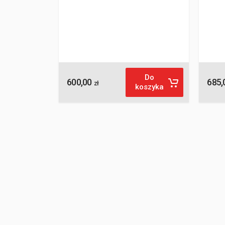
Do
600,00
685,
zł
koszyka