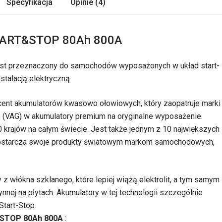
Specyfikacja
Opinie (4)
START&STOP 80Ah 800A
jest przeznaczony do samochodów wyposażonych w układ start-
talacją elektryczną.
ucent akumulatorów kwasowo ołowiowych, który zaopatruje marki
 (VAG) w akumulatory premium na oryginalne wyposażenie.
0 krajów na całym świecie. Jest także jednym z 10 największych
Dostarcza swoje produkty światowym markom samochodowych,
z włókna szklanego, które lepiej wiążą elektrolit, a tym samym
nnej na płytach. Akumulatory w tej technologii szczególnie
tart-Stop.
&STOP 80Ah 800A
: