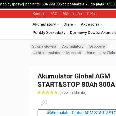
o dyspozycji pod nr tel
604 999 006
od
poniedziałku do piątku 8:00–1
Kontakt
FAQ
Aktualności
O Nas
Akumulatory
Oleje
Akcesoria
Punkty Sprzedaży
Darmowy Dowóz Akumula
Strona główna
Akumulatory
Osobowe
Jaki akumulator do Maserati
Akumulator Glo
Akumulator Global AGM
START&STOP 80Ah 800A
(
4
opinie klienta)
ocen klientów