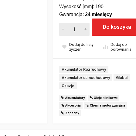
Wysokość [mm]: 190
Gwarancja:
24
miesięcy
Akumulator Global AGM START&STOP 
Do koszyka
Dodaj do listy
Dodaj do
życzeń
porównania
Tagi:
Akumulator Rozruchowy
Akumulator samochodowy
Global
Okazje
Akumulatory
Oleje silnikowe
Akcesoria
Chemia motoryzacyjna
Zapachy