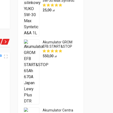
5W-30 Max Syntetic
A&A 1L
25,00
zł
Akumulator GROM
EFB START&STOP
65Ah 670A Japan
Lewy Plus DTR
550,00
zł
Oceniony
5.00
na 5 na podstawie
50
Akumulator Centra