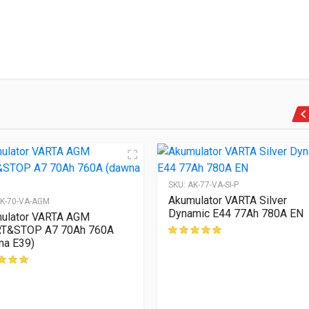
SKU:
AK-77-VA-SI-P
Akumulator VARTA Silver
K-70-VA-AGM
Dynamic E44 77Ah 780A EN
ulator VARTA AGM
T&STOP A7 70Ah 760A
na E39)
ocen klientów
klientów