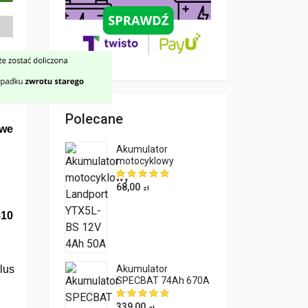
Polecane
we
Akumulator
motocyklowy
Landport YTX5L-BS
12V 4Ah 50A
68,00
zł
810
lus
Akumulator
SPECBAT 74Ah 670A
EN niski
339,00
zł