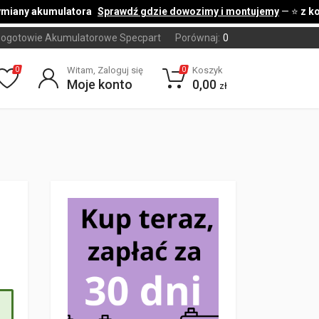
iany akumulatora
Sprawdź gdzie dowozimy i montujemy
— ⭐
z kode
ogotowie Akumulatorowe Specpart
Porównaj:
0
Witam, Zaloguj się
Koszyk
0
0
Moje konto
0,00
zł
Oceniony
5.00
na 5 na podstaw
4