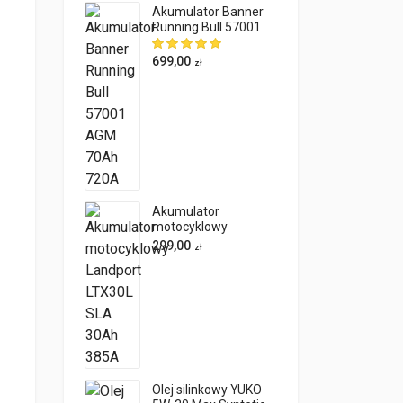
Akumulator Banner
Running Bull 57001
AGM 70Ah 720A
699,00
zł
Akumulator
motocyklowy
Landport LTX30L SLA
299,00
zł
30Ah 385A
Olej silinkowy YUKO