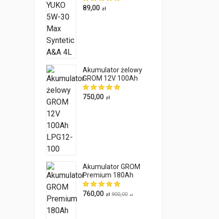
89,00
zł
Akumulator żelowy
GROM 12V 100Ah
LPG12-100
750,00
zł
Akumulator GROM
Premium 180Ah
1050A EN LEWY PLUS
760,00
900,00
zł
zł