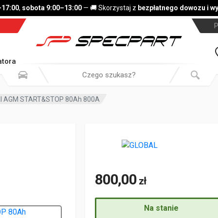
7:00
,
sobota 9:00–13:00
— 🚚 Skorzystaj z
bezpłatnego dowozu i wym
P
tora
bal AGM START&STOP 80Ah 800A
800,00
zł
Na stanie