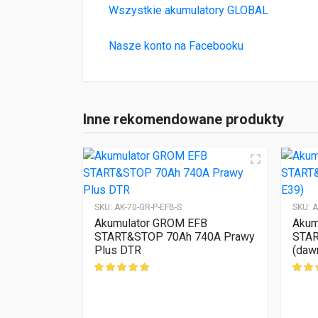
Wszystkie akumulatory GLOBAL
Nasze konto na Facebooku
Inne rekomendowane produkty
SKU:
AK-70-GR-P-EFB-S
SKU:
A
Akumulator GROM EFB
Akum
START&STOP 70Ah 740A Prawy
STAR
Plus DTR
(daw
ocen klientów
ocen 