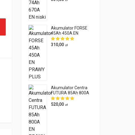
80Ah 800A ilość
Akumulator FORSE
45Ah 450A EN
PRAWY PLUS
310,00
zł
Akumulator Centra
FUTURA 85Ah 800A
EN PRAWY PLUS
520,00
zł